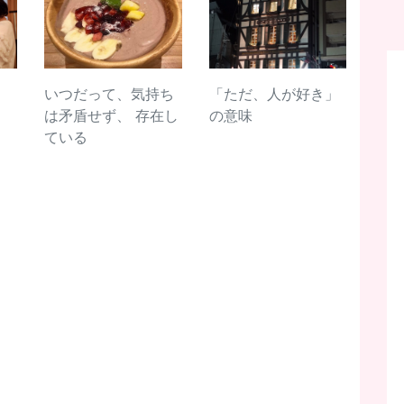
いつだって、気持ち
「ただ、人が好き」
は矛盾せず、 存在し
の意味
ている