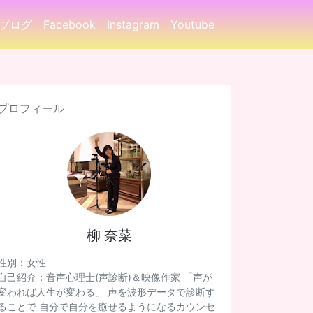
ブログ
Facebook
Instagram
Youtube
プロフィール
柳 奈菜
性別：女性
自己紹介：音声心理士(声診断)＆映像作家 「声が
変われば人生が変わる」 声を波形データで診断す
ることで 自分で自分を癒せるようになるカウンセ