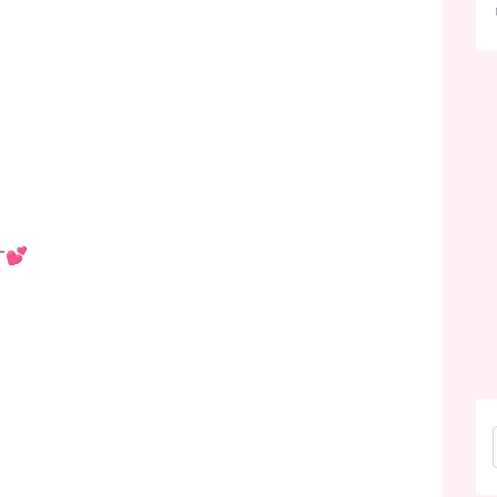
💕
。
♫