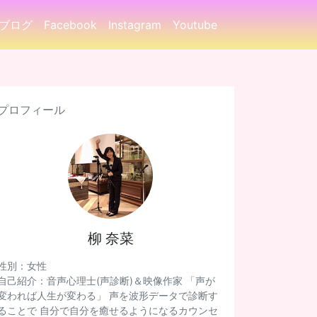
ブログ
Facebook
Instagram
Youtube
プロフィール
柳 奈菜
性別：女性
自己紹介：音声心理士(声診断)＆映像作家 「声が
変われば人生が変わる」 声を波形データで診断す
ることで 自分で自分を癒せるようになるカウンセ