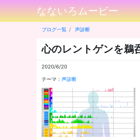
なないろムービー
ブログ一覧
声診断
心のレントゲンを鵜
2020/6/20
テーマ：
声診断