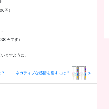
す
000円）
す。
,000円です）
ていますように。
>
は？
ネガティブな感情を癒すには？