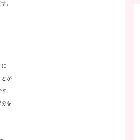
です。
ずに
ことが
です。
部分を