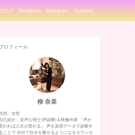
ブログ
Facebook
Instagram
Youtube
プロフィール
柳 奈菜
性別：女性
自己紹介：音声心理士(声診断)＆映像作家 「声が
変われば人生が変わる」 声を波形データで診断す
ることで 自分で自分を癒せるようになるカウンセ