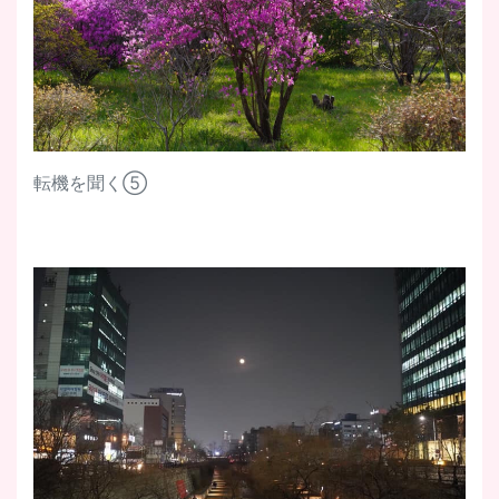
転機を聞く⑤