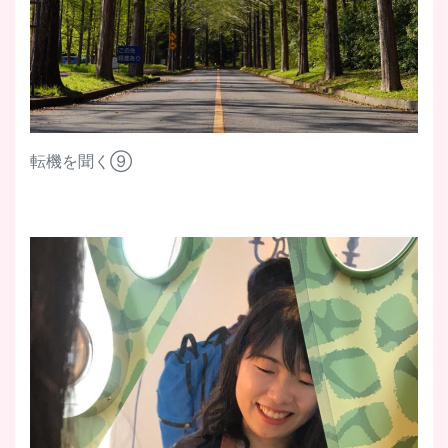
転機を聞く⑨