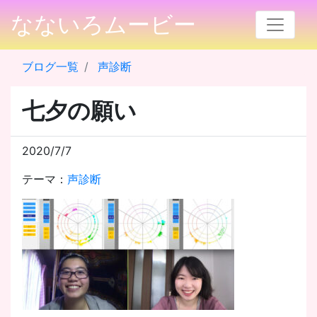
なないろムービー
ブログ一覧
声診断
七夕の願い
2020/7/7
テーマ：
声診断