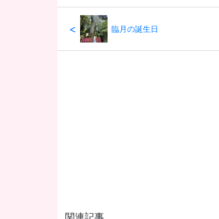
<
臨月の誕生日
関連記事