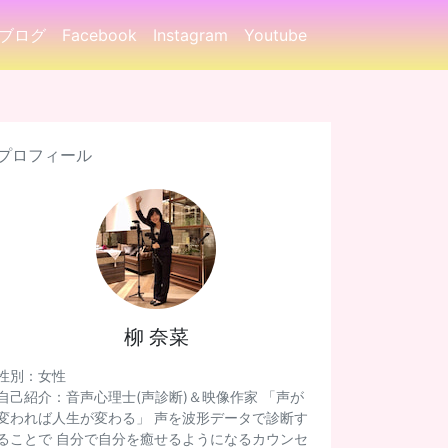
ブログ
Facebook
Instagram
Youtube
プロフィール
柳 奈菜
性別：女性
自己紹介：音声心理士(声診断)＆映像作家 「声が
変われば人生が変わる」 声を波形データで診断す
ることで 自分で自分を癒せるようになるカウンセ