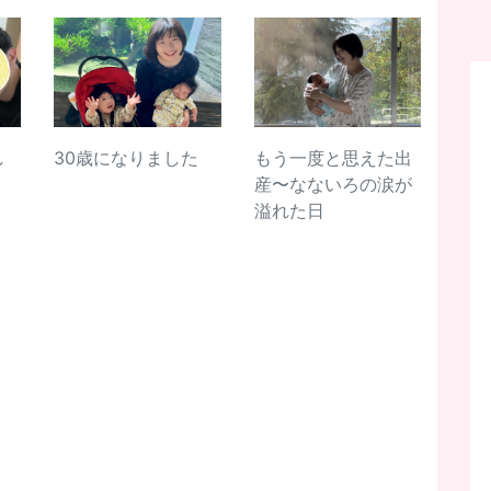
し
30歳になりました
もう一度と思えた出
産〜なないろの涙が
溢れた日