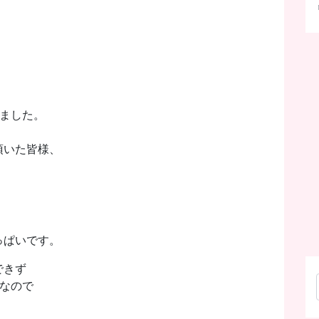
れました。
頂いた皆様、
っぱいです。
できず
なので